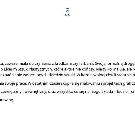
 zawsze miała do czynienia z kredkami czy farbami. Swoją formalną drogę z 
ceum Sztuk Plastycznych, które aktualnie kończy. Nie tylko maluje, ale równi
nać siebie wobec innych dziedzin sztuki. W każdej wolnej chwili stara się 
swoje prace. W ostatnim czasie skupiła się malowaniu i projektach graficzny
zewnętrzny i wewnętrzny, oraz wszystko co się na niego składa – ludzie, , ś
Drawing