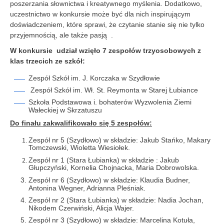
poszerzania słownictwa i kreatywnego myślenia. Dodatkowo,
uczestnictwo w konkursie może być dla nich inspirującym
doświadczeniem, które sprawi, że czytanie stanie się nie tylko
przyjemnością, ale także pasją .
W konkursie udział wzięło 7 zespołów trzyosobowych z
klas trzecich ze szkół:
Zespół Szkół im. J. Korczaka w Szydłowie
Zespół Szkół im. Wł. St. Reymonta w Starej Łubiance
Szkoła Podstawowa i. bohaterów Wyzwolenia Ziemi
Wałeckiej w Skrzatuszu
Do finału zakwalifikowało się 5 zespołów:
Zespół nr 5 (Szydłowo) w składzie: Jakub Stańko, Makary
Tomczewski, Wioletta Wiesiołek.
Zespół nr 1 (Stara Łubianka) w składzie : Jakub
Głupczyński, Kornelia Chojnacka, Maria Dobrowolska.
Zespół nr 6 (Szydłowo) w składzie: Klaudia Budner,
Antonina Wegner, Adrianna Pleśniak.
Zespół nr 2 (Stara Łubianka) w składzie: Nadia Jochan,
Nikodem Czerwiński, Alicja Wajer.
Zespół nr 3 (Szydłowo) w składzie: Marcelina Kotuła,